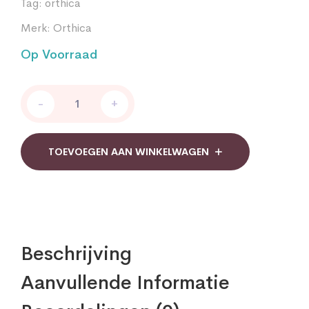
Tag:
orthica
Merk:
Orthica
Op Voorraad
Multi
-
+
Max
Orthica
quantity
TOEVOEGEN AAN WINKELWAGEN
Beschrijving
Aanvullende Informatie