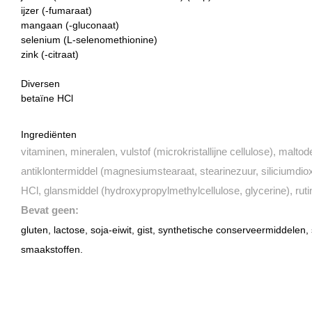
ijzer (-fumaraat)
mangaan (-gluconaat)
selenium (L-selenomethionine)
zink (-citraat)
Diversen
betaïne HCl
Ingrediënten
vitaminen, mineralen, vulstof (microkristallijne cellulose), maltodex
antiklontermiddel (magnesiumstearaat, stearinezuur, siliciumdiox
HCl, glansmiddel (hydroxypropylmethylcellulose, glycerine), rut
Bevat geen:
gluten, lactose, soja-eiwit, gist, synthetische conserveermiddelen,
smaakstoffen.