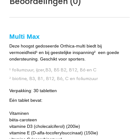
Beoordelingen (0)
Multi Max
Deze hoogst gedoseerde Orthica-multi biedt bij
vermoeidheid¹ en bij geestelijke inspanning²
een goede
ondersteuning. Geschikt voor sporters.
¹ foliumzuur, ijzer,B3, B5 B2, B12, B6 en C
² biotine, B3, B1, B12, B6, C en foliumzuur
Verpakking:
30 tabletten
Eén tablet bevat:
Vitaminen
bèta-caroteen
vitamine D3 (cholecalciferol) (200ie)
vitamine E (D-alfa-tocoferylsuccinaat) (150ie)