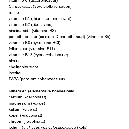
vitamine C (ascorbinezuur)
Citrus
extract (35% bioflavonoïden)
rutine
vitamine B1 (thiaminemononitraat)
vitamine B2 (riboflavine)
niacinamide (vitamine B3)
pantotheenzuur (calcium-D-pantothenaat) (vitamine B5)
vitamine B6 (pyridoxine HCl)
foliumzuur (vitamine B11)
vitamine B12 (cyanocobalamine)
biotine
cholinebitartraat
inositol
PABA (para-aminobenzoëzuur)
Mineralen (elementaire hoeveelheid)
calcium (-carbonaat)
magnesium (-oxide)
kalium (-citraat)
koper (-gluconaat)
chroom (-picolinaat)
jodium (uit
Fucus vesiculosus
extract) (kelp)