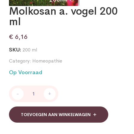
Molkosan a. vogel 200
ml
€
6,16
SKU:
200 ml
Category:
Homeopathie
Op Voorraad
Molkosan
-
+
a.
vogel
200
ml
TOEVOEGEN AAN WINKELWAGEN
quantity