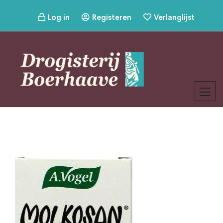
Log in
Registeren
Verlanglijst