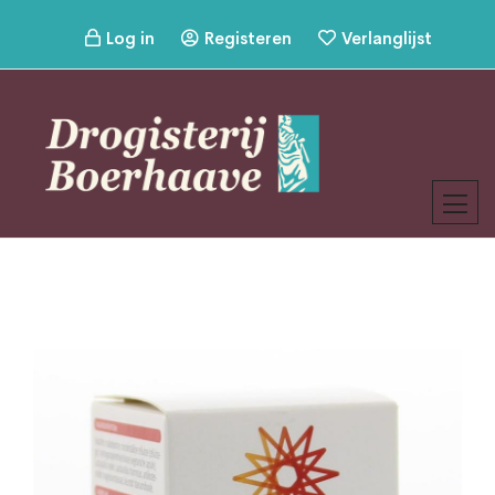
Log in
Registeren
Verlanglijst