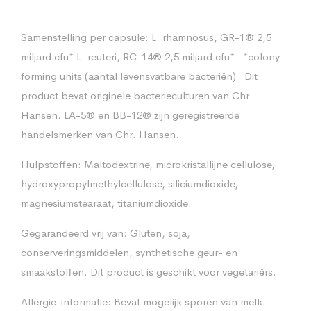
Samenstelling per capsule: L. rhamnosus, GR-1® 2,5
miljard cfu* L. reuteri, RC-14® 2,5 miljard cfu* *colony
forming units (aantal levensvatbare bacteriën) Dit
product bevat originele bacterieculturen van Chr.
Hansen. LA-5® en BB-12® zijn geregistreerde
handelsmerken van Chr. Hansen.
Hulpstoffen: Maltodextrine, microkristallijne cellulose,
hydroxypropylmethylcellulose, siliciumdioxide,
magnesiumstearaat, titaniumdioxide.
Gegarandeerd vrij van: Gluten, soja,
conserveringsmiddelen, synthetische geur- en
smaakstoffen. Dit product is geschikt voor vegetariërs.
Allergie-informatie: Bevat mogelijk sporen van melk.