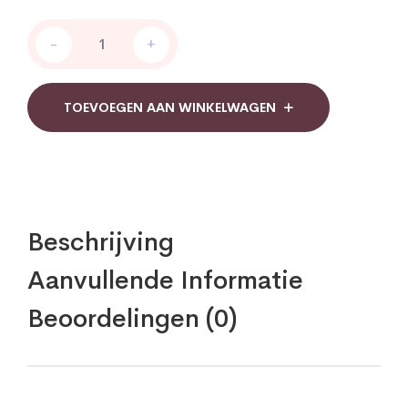
HomeoCare
-
+
Hoestsiroop
Timm
Health
Care
TOEVOEGEN AAN WINKELWAGEN
quantity
Beschrijving
Aanvullende Informatie
Beoordelingen (0)