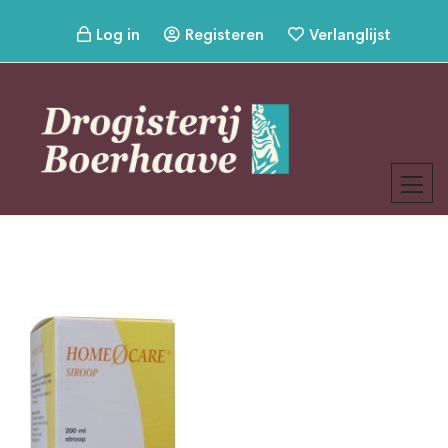
Log in
Registeren
Verlanglijst