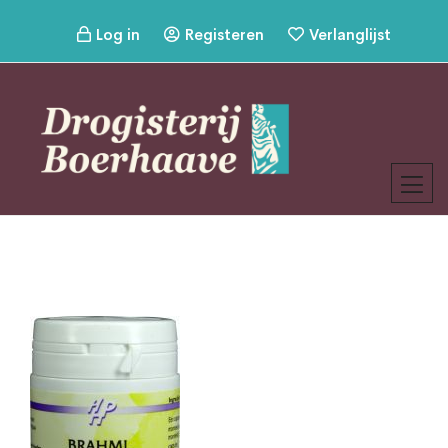
Log in
Registeren
Verlanglijst