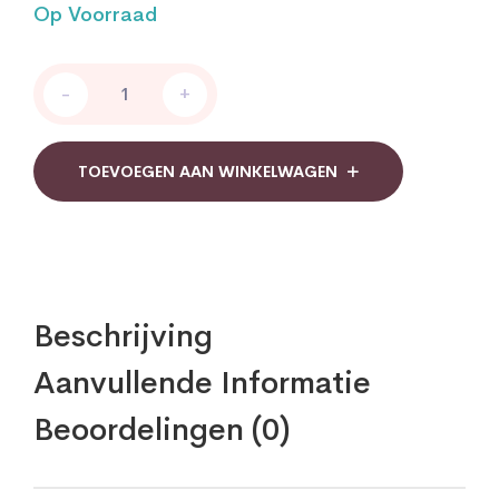
Op Voorraad
Golden
-
+
Naturals
Vitamine
D3
1000IE
TOEVOEGEN AAN WINKELWAGEN
25
mcg
quantity
Beschrijving
Aanvullende Informatie
Beoordelingen (0)