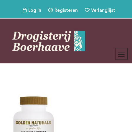
Log in
Registeren
Verlanglijst