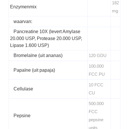
182
Enzymenmix
mg
waarvan:
Pancreatine 10X (levert Amylase
20.000 USP, Protease 20.000 USP,
Lipase 1.600 USP)
Bromelaïne (uit ananas)
120 GDU
100.000
Papaïne (uit papaja)
FCC PU
10 FCC
Cellulase
CU
500.000
FCC
Pepsine
pepsine
units