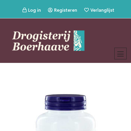
Log in
Registeren
Verlanglijst