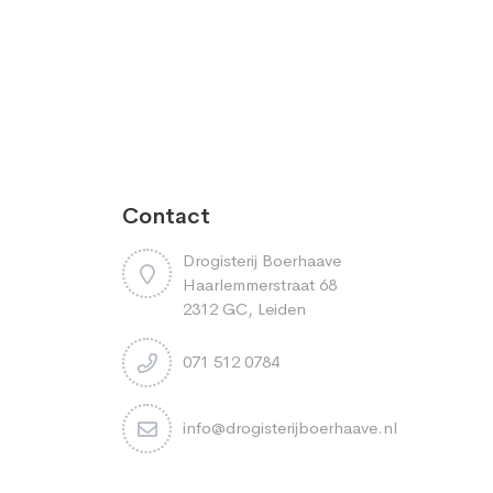
Contact
Drogisterij Boerhaave
Haarlemmerstraat 68
2312 GC, Leiden
071 512 0784
info@drogisterijboerhaave.nl