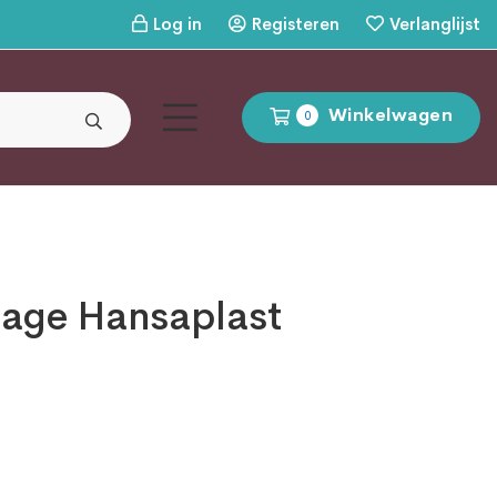
Log in
Registeren
Verlanglijst
Winkelwagen
0
age Hansaplast