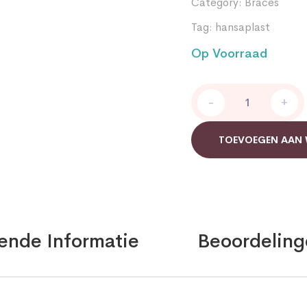
Category:
Braces
Tag:
hansaplast
Op Voorraad
Enkelbandage
-
+
Hansaplast
Small
quantity
TOEVOEGEN AAN
ende Informatie
Beoordeling