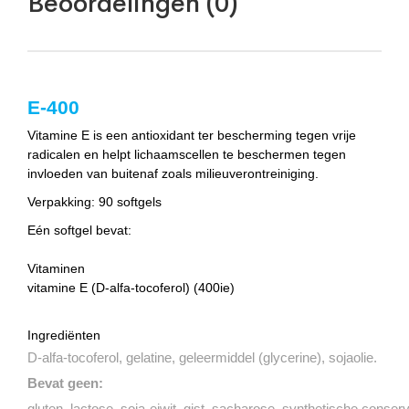
Beoordelingen (0)
E-400
Vitamine E is een antioxidant ter bescherming tegen vrije
radicalen en helpt lichaamscellen te beschermen tegen
invloeden van buitenaf zoals milieuverontreiniging.
Verpakking: 9
0 softgels
Eén softgel bevat:
Vitaminen
vitamine E (D-alfa-tocoferol) (400ie)
Ingrediënten
D-alfa-tocoferol, gelatine, geleermiddel (glycerine), sojaolie.
Bevat geen:
gluten, lactose, soja-eiwit, gist, sacharose, synthetische conser