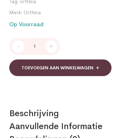
Tag:
orthica
Merk:
Orthica
Op Voorraad
E-
-
+
400
Orthica
quantity
TOEVOEGEN AAN WINKELWAGEN
Beschrijving
Aanvullende Informatie