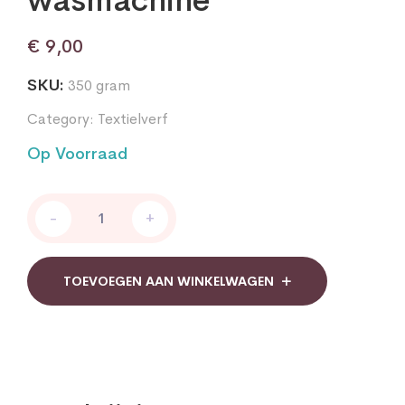
€
9,00
SKU:
350 gram
Category:
Textielverf
Op Voorraad
Dylon
-
+
Jeans
Blue
Pods
350g
TOEVOEGEN AAN WINKELWAGEN
Textielverf
voor
de
wasmachine
quantity