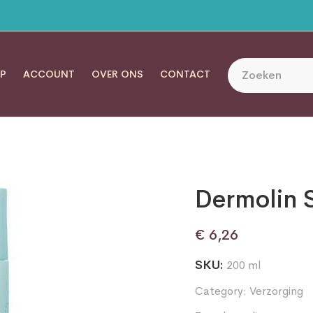
P
ACCOUNT
OVER ONS
CONTACT
Dermolin
€
6,26
SKU:
200 ml
Category:
Verzorging