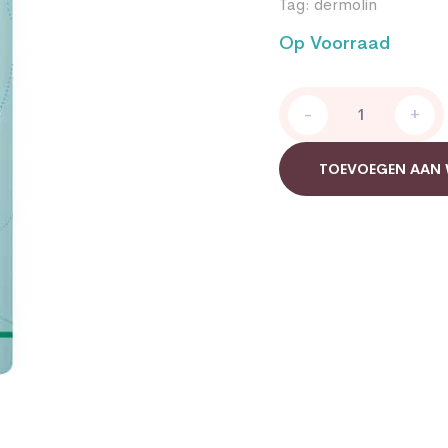
Tag:
dermolin
Op Voorraad
Dermolin
-
+
Shampoo
quantity
TOEVOEGEN AAN