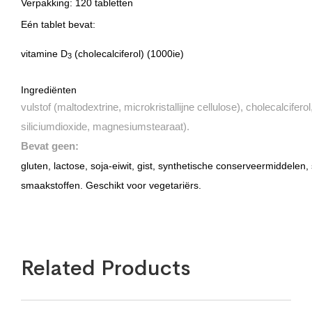
Verpakking:
120 tabletten
Eén tablet bevat:
vitamine D
(cholecalciferol) (1000ie)
3
Ingrediënten
vulstof (maltodextrine, microkristallijne cellulose), cholecalcifero
siliciumdioxide, magnesiumstearaat).
Bevat geen:
gluten, lactose, soja-eiwit, gist, synthetische conserveermiddelen,
smaakstoffen. Geschikt voor vegetariërs.
Related Products