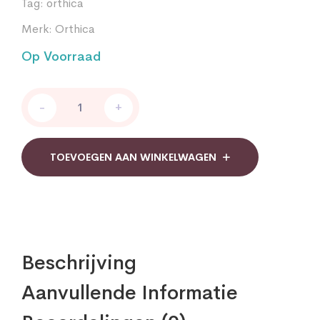
Tag:
orthica
Merk:
Orthica
Op Voorraad
D-
-
+
25
Orthica
quantity
TOEVOEGEN AAN WINKELWAGEN
Beschrijving
Aanvullende Informatie