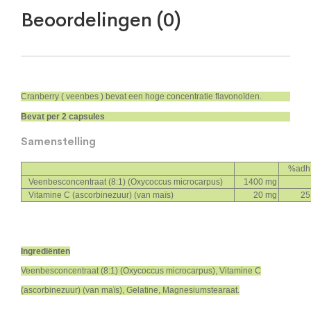
Beoordelingen (0)
Cranberry ( veenbes ) bevat een hoge concentratie flavonoïden.
Bevat per 2 capsules
Samenstelling
%adh
Veenbesconcentraat (8:1) (Oxycoccus microcarpus)
1400 mg
Vitamine C (ascorbinezuur) (van maïs)
20 mg
25
Ingrediënten
Veenbesconcentraat (8:1) (Oxycoccus microcarpus), Vitamine C
(ascorbinezuur) (van maïs), Gelatine, Magnesiumstearaat.