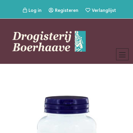
Log in
Registeren
Verlanglijst