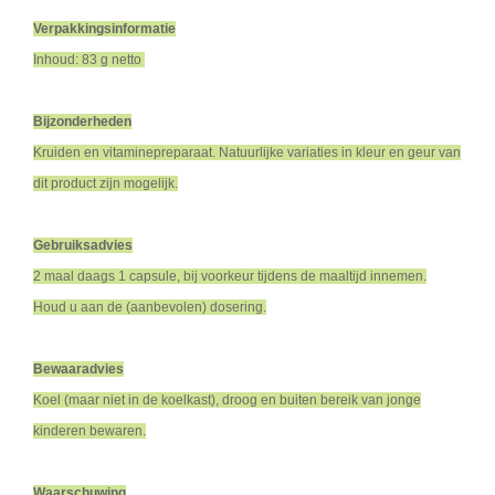
Verpakkingsinformatie
Inhoud: 83 g netto
Bijzonderheden
Kruiden en vitaminepreparaat. Natuurlijke variaties in kleur en geur van
dit product zijn mogelijk.
Gebruiksadvies
2 maal daags 1 capsule, bij voorkeur tijdens de maaltijd innemen.
Houd u aan de (aanbevolen) dosering.
Bewaaradvies
Koel (maar niet in de koelkast), droog en buiten bereik van jonge
kinderen bewaren.
Waarschuwing