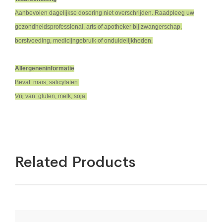
Aanbevolen dagelijkse dosering niet overschrijden. Raadpleeg uw
gezondheidsprofessional, arts of apotheker bij zwangerschap,
borstvoeding, medicijngebruik of onduidelijkheden.
Allergeneninformatie
Bevat: mais, salicylaten.
Vrij van: gluten, melk, soja.
Related Products