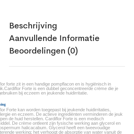
Beschrijving
Aanvullende Informatie
Beoordelingen (0)
lor forte zit in een handige pompflacon en is hygiënisch in
ik.Cardiflor Forte is een dubbel geconcentreerde crème die je
gebruiken bij eczeem en jeukende huidirritatie.
sing
lor Forte kan worden toegepast bij jeukende huidirritaties,
llergie en eczeem. De actieve ingrediënten verminderen de jeuk
lpen de huid herstellen. Cardiflor Forte is een medisch
iddel. De crème ontleent zijn fysische werking aan glycerol en
ospermum halicacabum. Glycerol heeft een tweevoudige
terende werking; het verhoogt de absorptie van water vanuit de