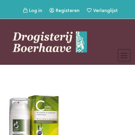
Log in
Registeren
Verlanglijst