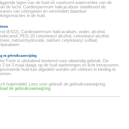
liggende lagen van de huid en voorkomt waterverlies van de
aan de lucht. Cardiospermum halicacabum stabiliseert de
anen van celorganen en vermindert daardoor
ekingsreacties in de huid.
iënten
rol (E422), Cardiospermum halicacabum, water, alcohol,
dodecanol, PEG-20 cetostearyl alcohol, cetostearyl alcohol,
meer, natriumhydroxide, natrium cetylstearyl sulfaat,
lparabeen
ng en gebruiksaanwijzing
flor Forte is uitsluitend bestemd voor uitwendig gebruik. De
 2 tot 3 maal daags op de huid aanbrengen en licht inmasseren.
gesmeerde huid kan afgedekt worden om vlekken in kleding te
komen.
ch hulpmiddel. Lees voor gebruik de gebruiksaanwijzing.
oad de gebruiksaanwijzing