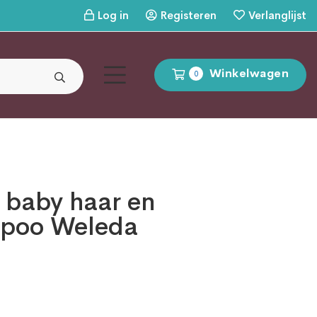
Log in
Registeren
Verlanglijst
Winkelwagen
0
 baby haar en
poo Weleda