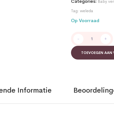
Categories:
Baby ver
Tag:
weleda
Op Voorraad
Calendula
-
+
baby
haar
en
TOEVOEGEN AAN
bodyshampoo
Weleda
quantity
ende Informatie
Beoordeling