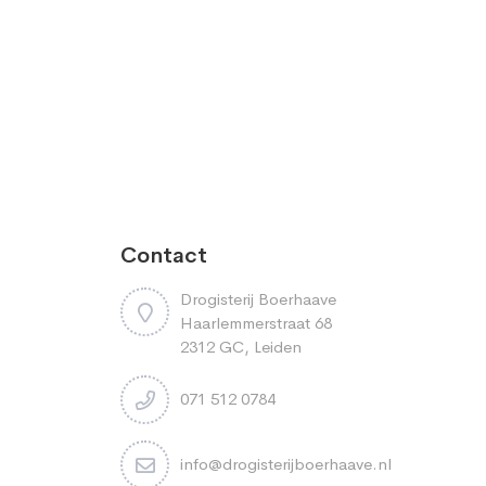
Contact
Drogisterij Boerhaave
Haarlemmerstraat 68
2312 GC, Leiden
071 512 0784
info@drogisterijboerhaave.nl