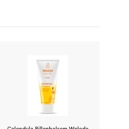
Calendula Billenbalsem Weleda