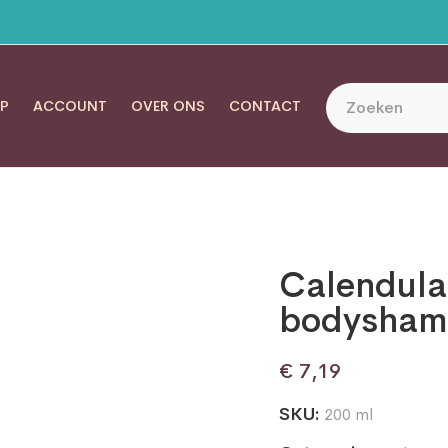
P
ACCOUNT
OVER ONS
CONTACT
Calendula
bodysham
€
7,19
SKU:
200 ml