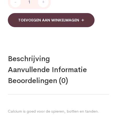
-
+
400
mg
60
tabletten
TOEVOEGEN AAN WINKELWAGEN
quantity
Beschrijving
Aanvullende Informatie
Beoordelingen (0)
Calcium is goed voor de spieren, botten en tanden.