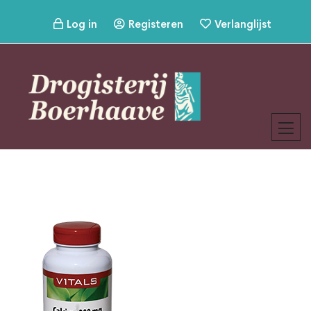
Log in
Registeren
Verlanglijst