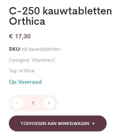
C-250 kauwtabletten
Orthica
€
17,30
SKU:
60 kauwtabletten
Category:
Vitamine C
Tag:
orthica
Op Voorraad
C-
-
+
250
kauwtabletten
Orthica
quantity
TOEVOEGEN AAN WINKELWAGEN