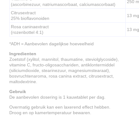
250 
(ascorbinezuur, natriumascorbaat, calciumascorbaat)
Citrusextract
13 m
25% bioflavonoiden
Rosa caninaextract
13 m
(rozenbottel 4:1)
*ADH = Aanbevolen dagelijkse hoeveelheid
Ingredienten
Zoetstof (xylitol, mannitol, thaumatine, steviolglycoside),
vitamine C, fructo-oligosacchariden, antiklontermiddel
(siliciumdioxide, stearinezuur, magnesiumstearaat),
bosvruchtenaroma, rosa canina extract, citrusextract,
maltodextrine.
Gebruik
De aanbevolen dosering is 1 kauwtablet per dag.
Overmatig gebruik kan een laxerend effect hebben.
Droog en op kamertemperatuur bewaren.