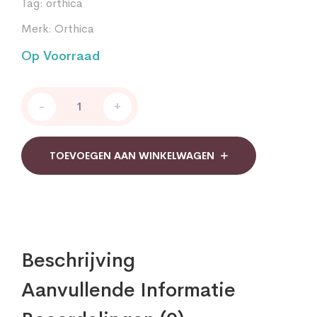
Tag:
orthica
Merk:
Orthica
Op Voorraad
C-
-
+
1000
SR
Orthica
quantity
TOEVOEGEN AAN WINKELWAGEN
Beschrijving
Aanvullende Informatie