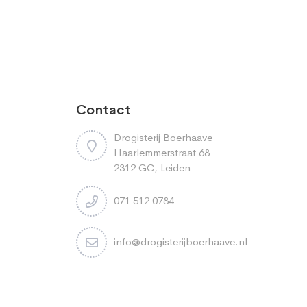
Contact
Drogisterij Boerhaave
Haarlemmerstraat 68
2312 GC, Leiden
071 512 0784
info@drogisterijboerhaave.nl