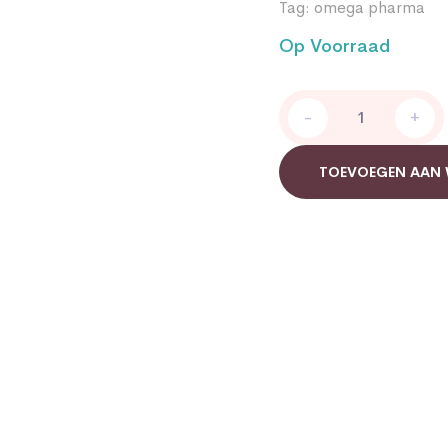
Tag:
omega pharma
Op Voorraad
Bronchostop
-
+
Hoestdrank
quantity
TOEVOEGEN AAN