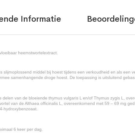
ende Informatie
Beoordeling
vloeibaar heemstwortelextract.
ls slijmoplossend middel bij hoest tijdens een verkoudheid en als een
mee samenhangende droge hoest. De toepassing is uitsluitend gebaseerd
 delen van de bloeiende thymus vulgaris L en/of Thymus zygis L, ov
ortel van de Althaea officinalis L, overeenkomend met 59 – 69 mg ge
-4-hydroxybenzoaat.
aximaal 6 keer per dag.