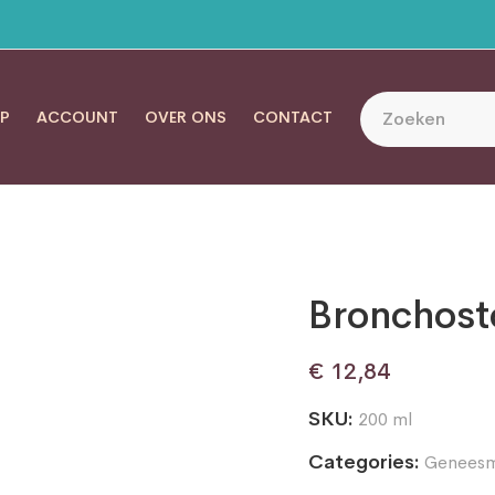
P
ACCOUNT
OVER ONS
CONTACT
Bronchost
€
12,84
SKU:
200 ml
Categories:
Geneesm