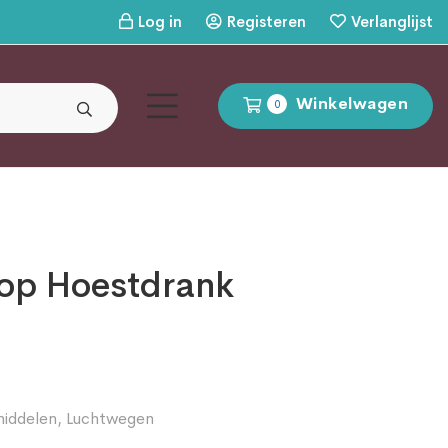
Log in
Registeren
Verlanglijst
Winkelwagen
0
op Hoestdrank
iddelen
,
Luchtwegen