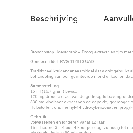
Beschrijving
Aanvull
Bronchostop Hoestdrank – Droog extract van tijm met 
Geneesmiddel: RVG 112810 UAD
Traditioneel kruidengeneesmiddel dat wordt gebruikt a
behandeling van een geïrriteerde mond of keel en daar
Samenstelling
15 ml (16,7 gram) bevat:
120 mg droog extract van de gedroogde bovengrondse
830 mg vloeibaar extract van de gepelde, gedroogde w
Hulpstoffen: o.a. methyl-4-hydroxybenzoaat en propyl
Gebruik
Volwassenen en jongeren vanaf 12 jaar:
15 ml iedere 3 – 4 uur, 4 keer per dag, zo nodig tot m
Maximale dosis is 90 ml per dag.