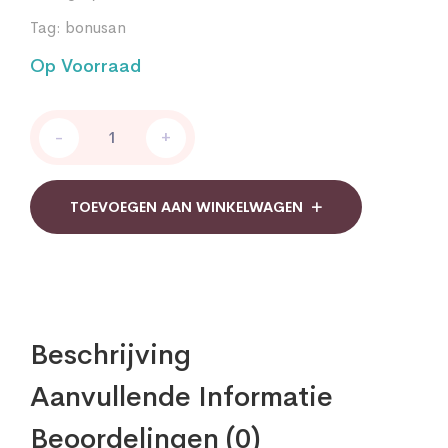
Tag:
bonusan
Op Voorraad
Bonusan
-
+
Vitamine
D3
7.5
mcg
TOEVOEGEN AAN WINKELWAGEN
quantity
Beschrijving
Aanvullende Informatie
Beoordelingen (0)