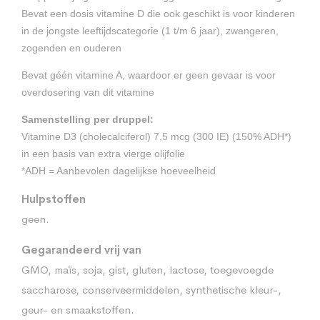
Bevat een dosis vitamine D die ook geschikt is voor kinderen
in de jongste leeftijdscategorie (1 t/m 6 jaar), zwangeren,
zogenden en ouderen
Bevat géén vitamine A, waardoor er geen gevaar is voor
overdosering van dit vitamine
Samenstelling per druppel:
Vitamine D3 (cholecalciferol) 7,5 mcg (300 IE) (150% ADH*)
in een basis van extra vierge olijfolie
*ADH = Aanbevolen dagelijkse hoeveelheid
Hulpstoffen
geen.
Gegarandeerd vrij van
GMO, maïs, soja, gist, gluten, lactose, toegevoegde
saccharose, conserveermiddelen, synthetische kleur-,
geur- en smaakstoffen.