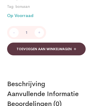
Tag:
bonusan
Op Voorraad
Bonusan
-
+
Vitamine
C
1000
mg
TOEVOEGEN AAN WINKELWAGEN
ascorbaten
quantity
Beschrijving
Aanvullende Informatie
Beoordelingen (0)