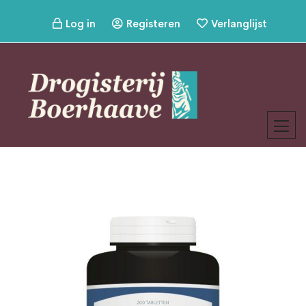
Log in
Registeren
Verlanglijst