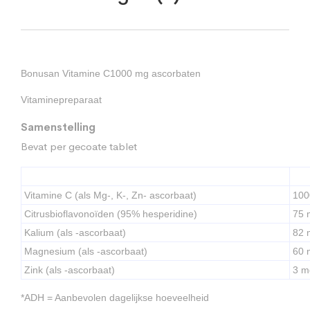
Bonusan Vitamine C1000 mg ascorbaten
Vitaminepreparaat
Samenstelling
Bevat per gecoate tablet
Vitamine C (als Mg-, K-, Zn- ascorbaat)
100
Citrusbioflavonoïden (95% hesperidine)
75 
Kalium (als -ascorbaat)
82 
Magnesium (als -ascorbaat)
60 
Zink (als -ascorbaat)
3 m
*ADH = Aanbevolen dagelijkse hoeveelheid