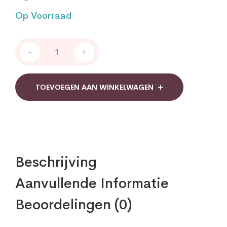
Op Voorraad
Bonusan
-
+
Sam
e
400
quantity
TOEVOEGEN AAN WINKELWAGEN
Beschrijving
Aanvullende Informatie
Beoordelingen (0)