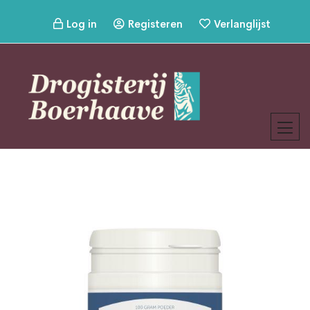
Log in
Registeren
Verlanglijst