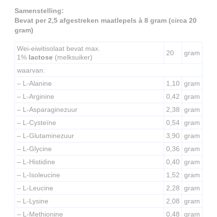
Samenstelling:
Bevat per 2,5 afgestreken maatlepels à 8 gram (circa 20
gram)
Wei-eiwitisolaat bevat max.
20
gram
1%
lactose
(melksuiker)
waarvan:
– L-Alanine
1,10
gram
– L-Arginine
0,42
gram
– L-Asparaginezuur
2,38
gram
– L-Cysteïne
0,54
gram
– L-Glutaminezuur
3,90
gram
– L-Glycine
0,36
gram
– L-Histidine
0,40
gram
– L-Isoleucine
1,52
gram
– L-Leucine
2,28
gram
– L-Lysine
2,08
gram
– L-Methionine
0,48
gram