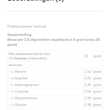
Proteine poeder neutraal
Samenstelling:
Bevat per 2,5 afgestreken maatlepels à 8 gram (circa 20
gram)
Wei-eiwitisolaat bevat max.
20
gram
1%
lactose
(melksuiker)
waarvan:
– L-Alanine
1,10
gram
– L-Arginine
0,42
gram
– L-Asparaginezuur
2,38
gram
– L-Cysteïne
0,54
gram
– L-Glutaminezuur
3,90
gram
– L-Glycine
0,36
gram