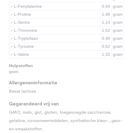
– L-Fenylalanine
0,64
gram
– L-Proline
1,46
gram
– L-Serine
1,14
gram
– L-Threonine
1,62
gram
– L-Tryptofaan
0,40
gram
– L-Tyrosine
0,62
gram
– L-Valine
1,32
gram
Hulpstoffen
geen.
Allergeneninformatie
Bevat lactose.
Gegarandeerd vrij van
GMO, maïs, gist, gluten, toegevoegde saccharose,
gelatine, conserveermiddelen, synthetische kleur-, geur-
en smaakstoffen.