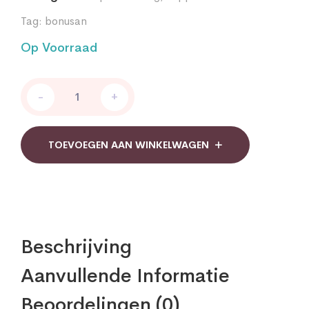
Tag:
bonusan
Op Voorraad
Bonusan
-
+
Proteine
poeder
neutraal
quantity
TOEVOEGEN AAN WINKELWAGEN
Beschrijving
Aanvullende Informatie
Beoordelingen (0)