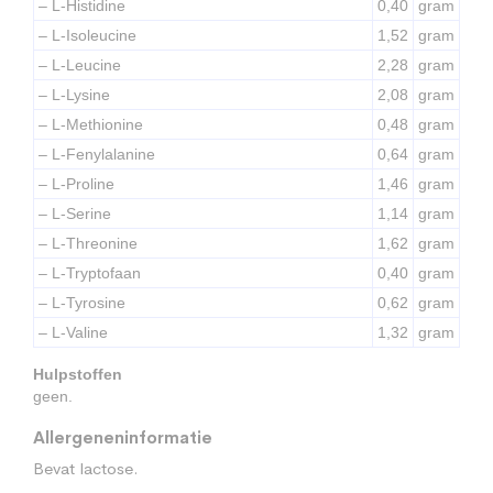
– L-Histidine
0,40
gram
– L-Isoleucine
1,52
gram
– L-Leucine
2,28
gram
– L-Lysine
2,08
gram
– L-Methionine
0,48
gram
– L-Fenylalanine
0,64
gram
– L-Proline
1,46
gram
– L-Serine
1,14
gram
– L-Threonine
1,62
gram
– L-Tryptofaan
0,40
gram
– L-Tyrosine
0,62
gram
– L-Valine
1,32
gram
Hulpstoffen
geen.
Allergeneninformatie
Bevat lactose.