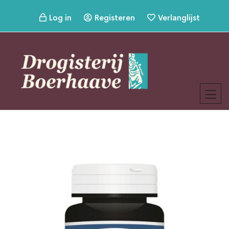
Log in
Registeren
Verlanglijst