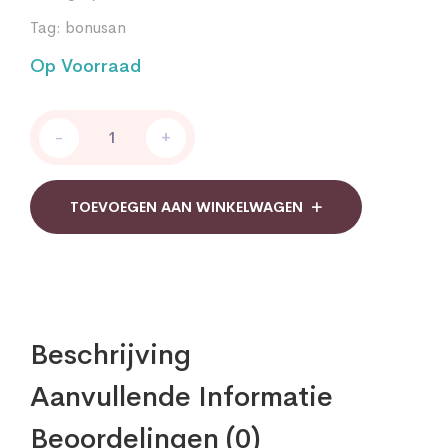
Tag:
bonusan
Op Voorraad
Bonusan
-
+
OPC
50
mg
plus
TOEVOEGEN AAN WINKELWAGEN
quantity
Beschrijving
Aanvullende Informatie
Beoordelingen (0)