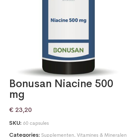
Bonusan Niacine 500
mg
€
23,20
SKU:
60 capsules
Categories:
Supplementen
,
Vitamines & Mineralen