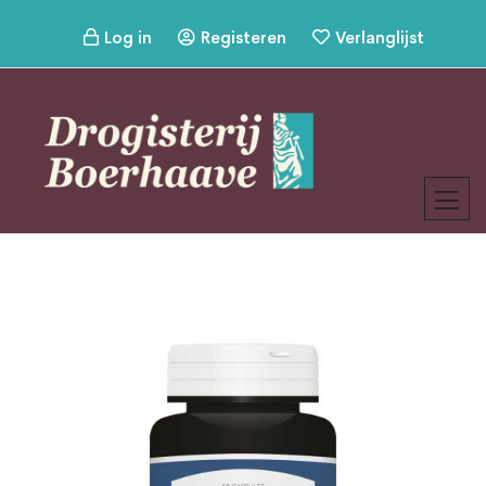
Log in
Registeren
Verlanglijst