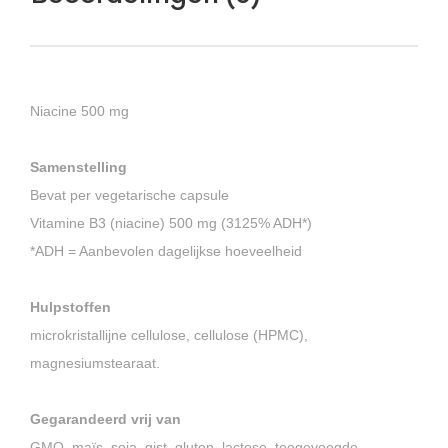
Niacine 500 mg
Samenstelling
Bevat per vegetarische capsule
Vitamine B3 (niacine) 500 mg (3125% ADH*)
*ADH = Aanbevolen dagelijkse hoeveelheid
Hulpstoffen
microkristallijne cellulose, cellulose (HPMC),
magnesiumstearaat.
Gegarandeerd vrij van
GMO, maïs, soja, gist, gluten, lactose, toegevoegde