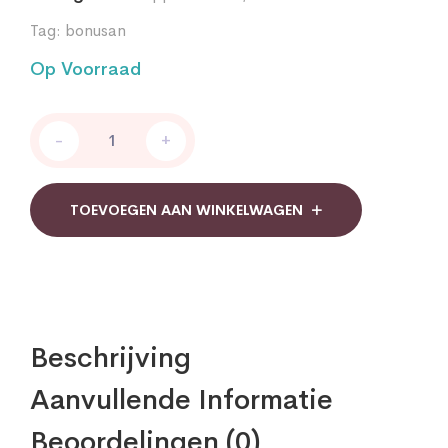
Tag:
bonusan
Op Voorraad
Bonusan
-
+
Niacine
500
mg
quantity
TOEVOEGEN AAN WINKELWAGEN
Beschrijving
Aanvullende Informatie
Beoordelingen (0)