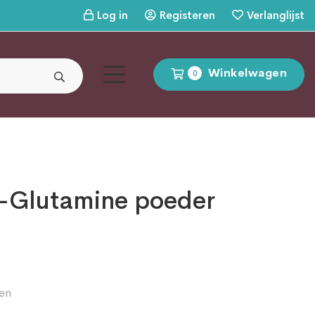
Log in
Registeren
Verlanglijst
Winkelwagen
0
-Glutamine poeder
en