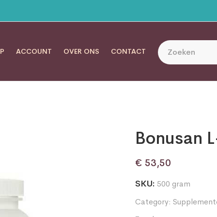
P
ACCOUNT
OVER ONS
CONTACT
Bonusan L
€
53,50
SKU:
500 gram
Category:
Supplement