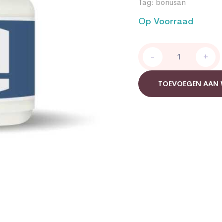
Tag:
bonusan
Op Voorraad
Bonusan
-
+
L-
Glutamine
poeder
TOEVOEGEN AAN
quantity