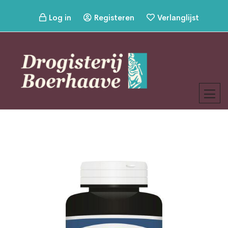
Log in
Registeren
Verlanglijst