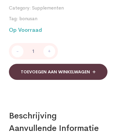
Category:
Supplementen
Tag:
bonusan
Op Voorraad
Bonusan
-
+
Curcuma
longa
rhizoma
extract
TOEVOEGEN AAN WINKELWAGEN
(Biocurcumine)
quantity
Beschrijving
Aanvullende Informatie