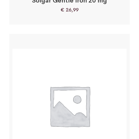
Solgar Gentle Iron 20 mg
€
26,99