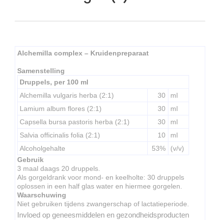
Alchemilla complex – Kruidenpreparaat
Samenstelling
Druppels, per 100 ml
Alchemilla vulgaris herba (2:1)
30
ml
Lamium album flores (2:1)
30
ml
Capsella bursa pastoris herba (2:1)
30
ml
Salvia officinalis folia (2:1)
10
ml
Alcoholgehalte
53%
(v/v)
Gebruik
3 maal daags 20 druppels.
Als gorgeldrank voor mond- en keelholte: 30 druppels
oplossen in een half glas water en hiermee gorgelen.
Waarschuwing
Niet gebruiken tijdens zwangerschap of lactatieperiode.
Invloed op geneesmiddelen en gezondheidsproducten