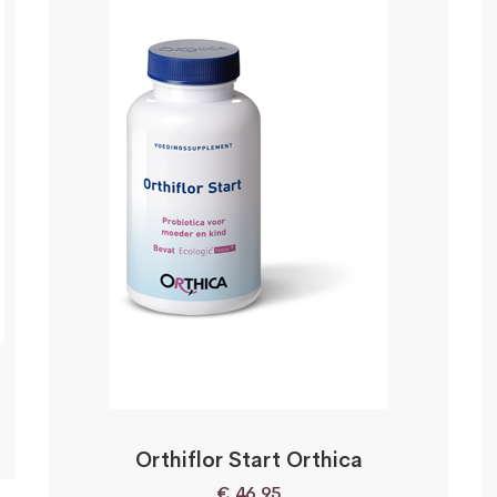
Orthiflor Start Orthica
€
46,95