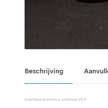
Beschrijving
Aanvull
boerhaave probiotica probimax 24/5