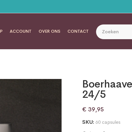
P
ACCOUNT
OVER ONS
CONTACT
Boerhaave
24/5
€
39,95
SKU:
60 capsules