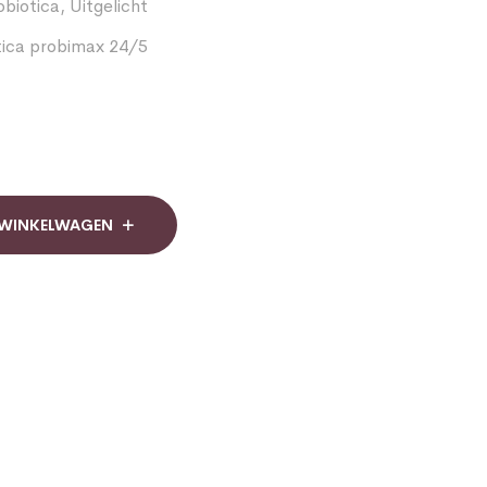
obiotica
,
Uitgelicht
tica probimax 24/5
 WINKELWAGEN