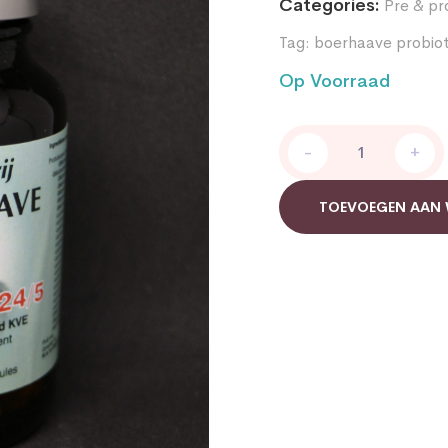
Categories:
Pre & pr
Tag:
boerhaave probio
Op Voorraad
Boerhaave
-
+
probiotica
probimax
24/5
TOEVOEGEN AAN
quantity