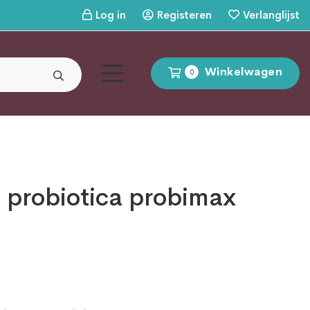
Log in
Registeren
Verlanglijst
Winkelwagen
0
 probiotica probimax