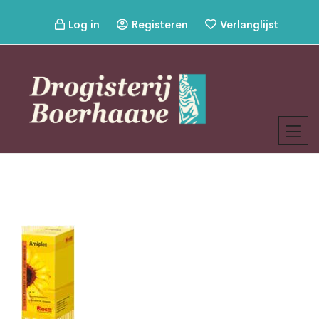
Log in
Registeren
Verlanglijst