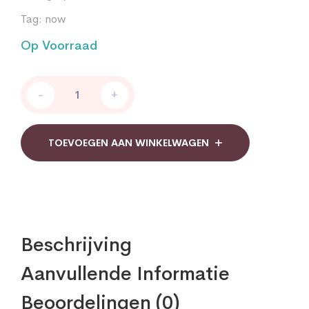
Tag:
now
Op Voorraad
Beta
-
+
Caroteen
25.000
IE
Now
TOEVOEGEN AAN WINKELWAGEN
quantity
Beschrijving
Aanvullende Informatie
Beoordelingen (0)