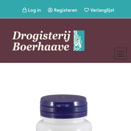
Log in
Registeren
Verlanglijst