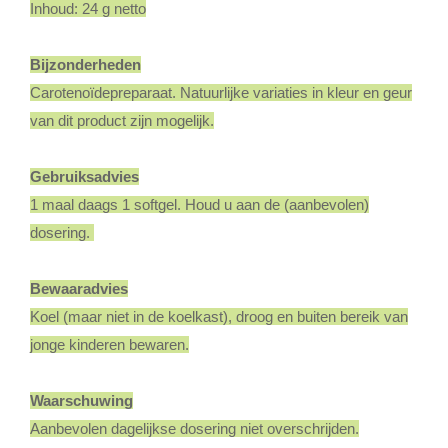
Inhoud: 24 g netto
Bijzonderheden
Carotenoïdepreparaat. Natuurlijke variaties in kleur en geur
van dit product zijn mogelijk.
Gebruiksadvies
1 maal daags 1 softgel. Houd u aan de (aanbevolen)
dosering.
Bewaaradvies
Koel (maar niet in de koelkast), droog en buiten bereik van
jonge kinderen bewaren.
Waarschuwing
Aanbevolen dagelijkse dosering niet overschrijden.