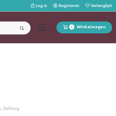
Log in
Registeren
Verlanglijst
Winkelwagen
0
s
,
Zelfzorg