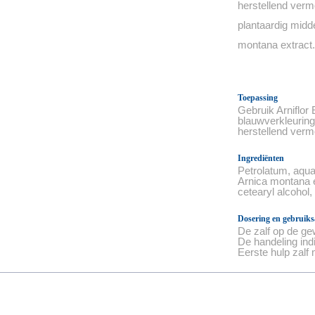
herstellend vermo
plantaardig midd
montana extract.
Toepassing
Gebruik Arniflor
blauwverkleuring
herstellend verm
Ingrediënten
Petrolatum, aqua,
Arnica montana e
cetearyl alcohol,
Dosering en gebruiks
De zalf op de ge
De handeling indi
Eerste hulp zalf 