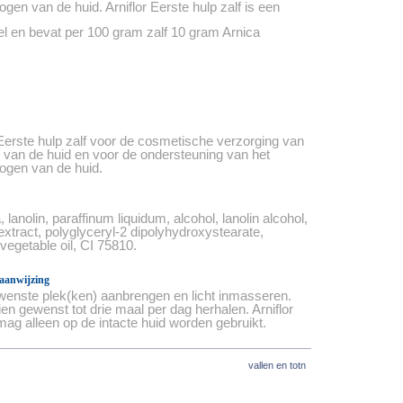
gen van de huid. Arniflor Eerste hulp zalf is een
el en bevat per 100 gram zalf 10 gram Arnica
 Eerste hulp zalf voor de cosmetische verzorging van
 van de huid en voor de ondersteuning van het
ogen van de huid.
 lanolin, paraffinum liquidum, alcohol, lanolin alcohol,
xtract, polyglyceryl-2 dipolyhydroxystearate,
 vegetable oil, CI 75810.
aanwijzing
wenste plek(ken) aanbrengen en licht inmasseren.
en gewenst tot drie maal per dag herhalen. Arniflor
mag alleen op de intacte huid worden gebruikt.
vallen en totn