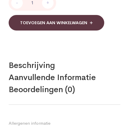
-
+
601
l-
Tryptofaan
quantity
TOEVOEGEN AAN WINKELWAGEN
Beschrijving
Aanvullende Informatie
Beoordelingen (0)
Allergenen informatie