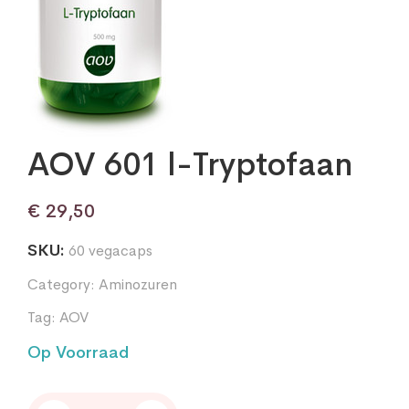
AOV 601 l-Tryptofaan
€
29,50
SKU:
60 vegacaps
Category:
Aminozuren
Tag:
AOV
Op Voorraad
AOV