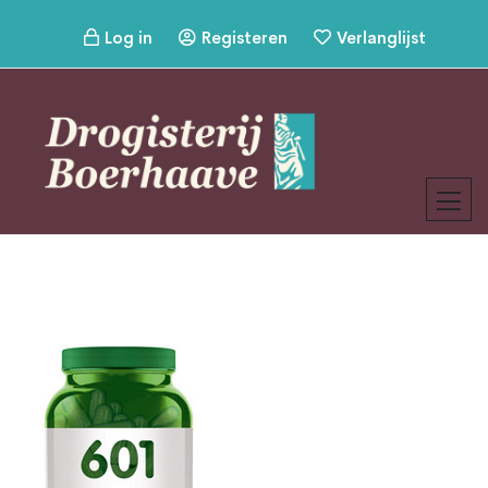
Log in
Registeren
Verlanglijst