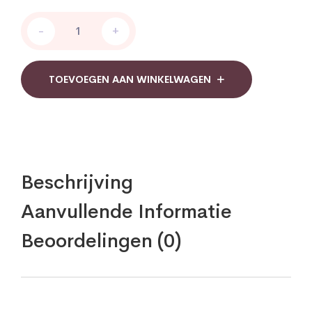
AOV
-
+
512
Magnesium
AC
+
TOEVOEGEN AAN WINKELWAGEN
Citraat
quantity
Beschrijving
Aanvullende Informatie
Beoordelingen (0)