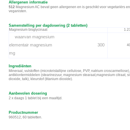
Allergenen informatie
512
Magnesium AC bevat geen allergenen en is geschikt voor vegetariërs en
veganisten.
Samenstelling per dagdosering (2 tabletten)
Magnesium bisglycinaat
1.2
waarvan magnesium
elementair magnesium 300
4
mg
Ingrediënten
Mineraal, vulstoffen (microkristallijne cellulose, PVP, natrium croscarmellose),
antiklontermiddelen (stearinezuur, magnesium stearaat,magnesium citraat, si
dioxide, talk), kleurstof (titanium dioxide).
Aanbevolen dosering
2 x daags 1 tablet bij een maaltijd.
Productnummer
960512, 60 tabletten.