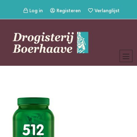
Log in
Registeren
Verlanglijst