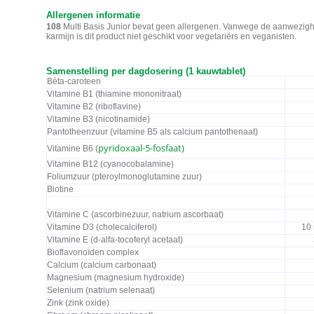
Allergenen informatie
108
Multi Basis Junior bevat geen allergenen. Vanwege de aanwezig
karmijn is dit product niet geschikt voor vegetariërs en veganisten.
Samenstelling per dagdosering (1 kauwtablet)
Bèta-caroteen
Vitamine B1 (thiamine mononitraat)
Vitamine B2 (riboflavine)
Vitamine B3 (nicotinamide)
Pantotheenzuur (vitamine B5 als calcium pantothenaat)
pyridoxaal-5-fosfaat)
Vitamine B6 (
Vitamine B12 (cyanocobalamine)
Foliumzuur (pteroylmonoglutamine zuur)
Biotine
Vitamine C (ascorbinezuur, natrium ascorbaat)
Vitamine D3 (cholecalciferol)
10 
Vitamine E (d-alfa-tocoferyl acetaat)
Bioflavonoïden complex
Calcium (calcium carbonaat)
Magnesium (magnesium hydroxide)
Selenium (natrium selenaat)
Zink (zink oxide)