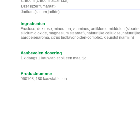
Chroom (chroom picolinaat)
IJzer (ijzer fumaraat)
Jodium (kalium jodide)
Ingrediënten
Fructose, dextrose, mineralen, vitamines, antiklontermiddelen (stearin
silicium dioxide, magnesium stearaat), natuurlijke cellulose, natuurlijk
aardbeienaroma, citrus bioflavonoïden-complex, kleurstof (karmijn)
Aanbevolen dosering
1 x daags 1 kauwtablet bij een maaltijd.
Productnummer
960108, 180 kauwtabletten