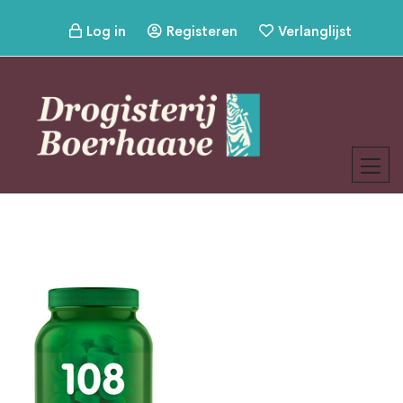
Log in
Registeren
Verlanglijst