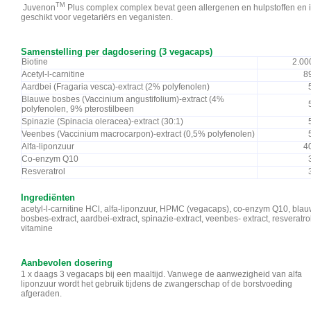
TM
Juvenon
Plus complex complex bevat geen allergenen en hulpstoffen en 
geschikt voor vegetariërs en veganisten.
Samenstelling per dagdosering (3 vegacaps)
Biotine
2.00
Acetyl-l-carnitine
8
Aardbei (Fragaria vesca)-extract (2% polyfenolen)
Blauwe bosbes (Vaccinium angustifolium)-extract (4%
polyfenolen, 9% pterostilbeen
Spinazie (Spinacia oleracea)-extract (30:1)
Veenbes (Vaccinium macrocarpon)-extract (0,5% polyfenolen)
Alfa-liponzuur
4
Co-enzym Q10
Resveratrol
Ingrediënten
acetyl-l-carnitine HCl, alfa-liponzuur, HPMC (vegacaps), co-enzym Q10, bla
bosbes-extract, aardbei-extract, spinazie-extract, veenbes- extract, resveratrol
vitamine
Aanbevolen dosering
1 x daags 3 vegacaps bij een maaltijd. Vanwege de aanwezigheid van alfa
liponzuur wordt het gebruik tijdens de zwangerschap of de borstvoeding
afgeraden.