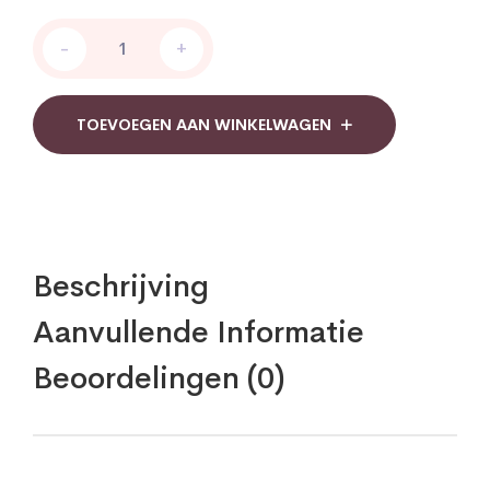
AOV
-
+
1026
Juvenon
Plus
complex
TOEVOEGEN AAN WINKELWAGEN
quantity
Beschrijving
Aanvullende Informatie
Beoordelingen (0)