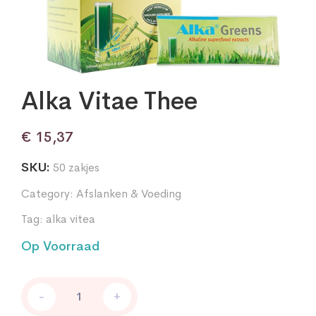
Alka Vitae Thee
€
15,37
SKU:
50 zakjes
Category:
Afslanken & Voeding
Tag:
alka vitea
Op Voorraad
Alka
-
+
Vitae
Thee