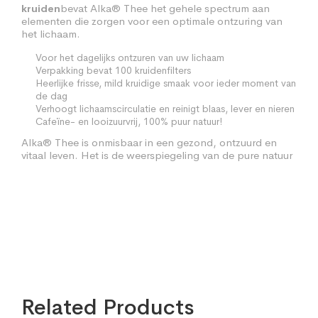
bevat Alka® Thee het gehele spectrum aan
kruiden
elementen die zorgen voor een optimale ontzuring van
het lichaam.
Voor het dagelijks ontzuren van uw lichaam
Verpakking bevat 100 kruidenfilters
Heerlijke frisse, mild kruidige smaak voor ieder moment van
de dag
Verhoogt lichaamscirculatie en reinigt blaas, lever en nieren
Cafeïne- en looizuurvrij, 100% puur natuur!
Alka® Thee is onmisbaar in een gezond, ontzuurd en
vitaal leven. Het is de weerspiegeling van de pure natuur
in uw kopje thee!
50 kruidenthee filters a 2 gr
Related Products