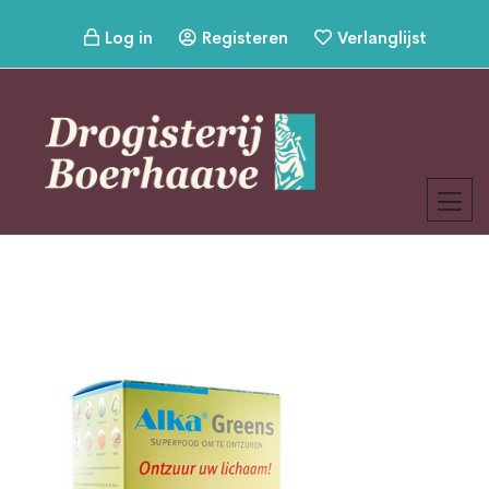
Log in
Registeren
Verlanglijst