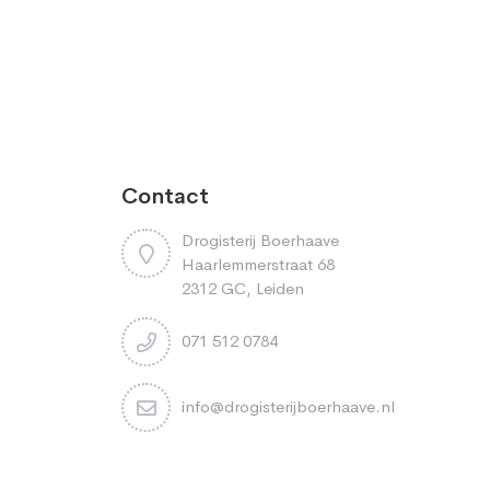
Contact
Drogisterij Boerhaave
Haarlemmerstraat 68
2312 GC, Leiden
071 512 0784
info@drogisterijboerhaave.nl