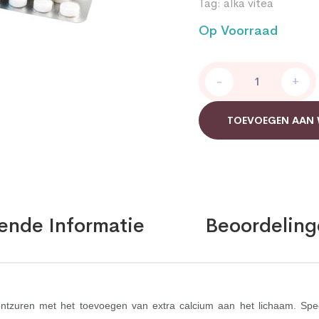
Tag:
alka vitea
Op Voorraad
Alka
-
+
Vitae
tabs
calcium
TOEVOEGEN AAN
quantity
ende Informatie
Beoordeling
ontzuren met het toevoegen van extra calcium aan het lichaam. Spe