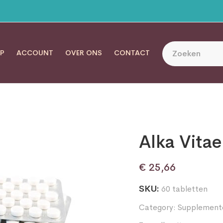
P
ACCOUNT
OVER ONS
CONTACT
Alka Vitae
€
25,66
SKU:
60 tabletten
Category:
Supplement