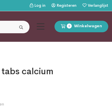
Log in
Registeren
Verlanglijst
Winkelwagen
0
 tabs calcium
en